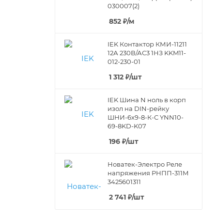
030007(2)
852
₽
/м
IEK Контактор КМИ-11211
12А 230В/АС3 1HЗ KKM11-
012-230-01
1 312
₽
/шт
IEK Шина N ноль в корп
изол на DIN-рейку
ШНИ-6х9-8-К-С YNN10-
69-8KD-K07
196
₽
/шт
Новатек-Электро Реле
напряжения РНПП-311М
3425601311
2 741
₽
/шт