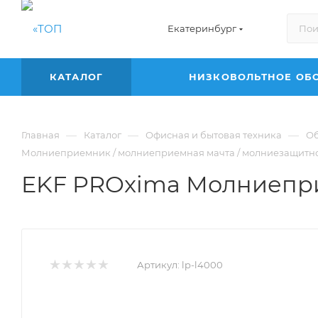
Екатеринбург
КАТАЛОГ
НИЗКОВОЛЬТНОЕ ОБ
—
—
—
Главная
Каталог
Офисная и бытовая техника
Об
Молниеприемник / молниеприемная мачта / молниезащитн
EKF PROxima Молниеприе
Артикул:
lp-l4000