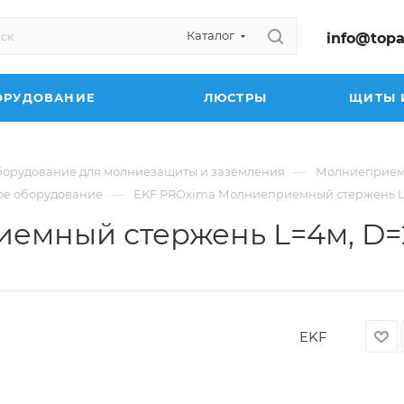
Каталог
info@topa
ОРУДОВАНИЕ
ЛЮСТРЫ
ЩИТЫ 
—
орудование для молниезащиты и заземления
Молниеприе
—
ое оборудование
EKF PROxima Молниеприемный стержень L=4
мный стержень L=4м, D=20
EKF