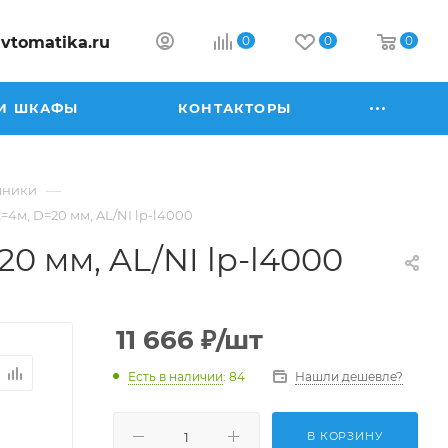
vtomatika.ru
0
0
0
И ШКАФЫ
КОНТАКТОРЫ
—
мники
м, D=20 мм, AL/NI lp-l4000
 мм, AL/NI lp-l4000
11 666
₽
/шт
Есть в наличии
: 84
Нашли дешевле?
В КОРЗИНУ