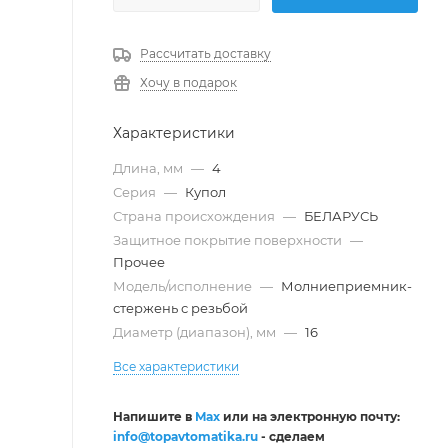
Рассчитать доставку
Хочу в подарок
Характеристики
Длина, мм
—
4
Серия
—
Купол
Страна происхождения
—
БЕЛАРУСЬ
Защитное покрытие поверхности
—
Прочее
Модель/исполнение
—
Молниеприемник-
стержень с резьбой
Диаметр (диапазон), мм
—
16
Все характеристики
Напишите в
Max
или на электронную почту:
info@topavtomatika.ru
- сделаем